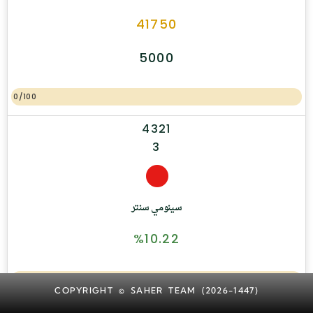
41750
5000
0/100
4321
3
سينومي سنتر
%10.22
0/100
COPYRIGHT © SAHER TEAM (2026-1447)