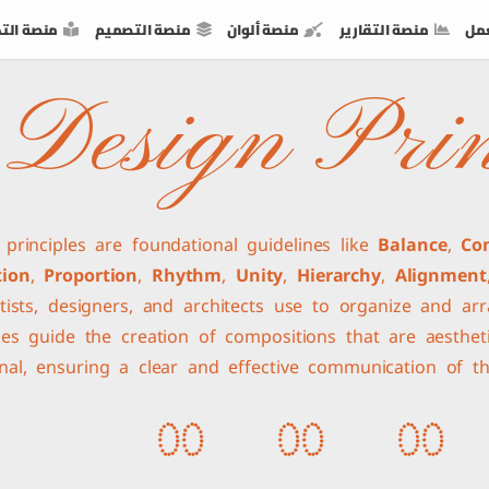
مل
منصة التقارير
منصة ألوان
منصة التصميم
منصة الت
Design Prin
 principles are foundational guidelines like
Balance
,
Co
tion
,
Proportion
,
Rhythm
,
Unity
,
Hierarchy
,
Alignment
rtists, designers, and architects use to organize and ar
ples guide the creation of compositions that are aestheti
onal, ensuring a clear and effective communication of t
0
0
0
0
0
0