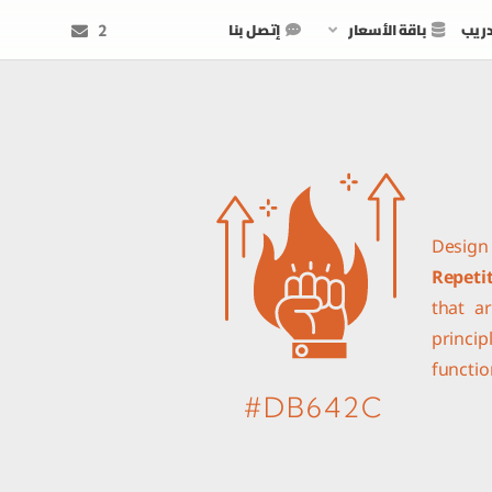
دريب
باقة الأسعار
إتصل بنا
2
Design
Repeti
that a
princi
functi
#DB642C