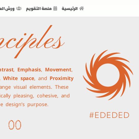
الرئيسية
منصة التقويم
ورش الع
ciples
ntrast
,
Emphasis
,
Movement
,
,
White space
, and
Proximity
range visual elements. These
cally pleasing, cohesive, and
he design’s purpose.
#EDEDED
0
0