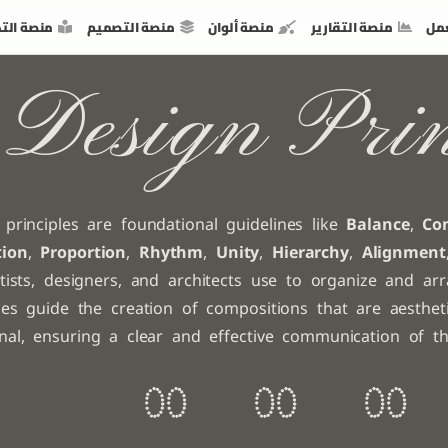
مل
منصة التقارير
منصة ألوان
منصة التصميم
منصة الت
Design Prin
 principles are foundational guidelines like
Balance
,
Co
tion
,
Proportion
,
Rhythm
,
Unity
,
Hierarchy
,
Alignment
rtists, designers, and architects use to organize and ar
ples guide the creation of compositions that are aestheti
onal, ensuring a clear and effective communication of t
0
0
0
0
0
0