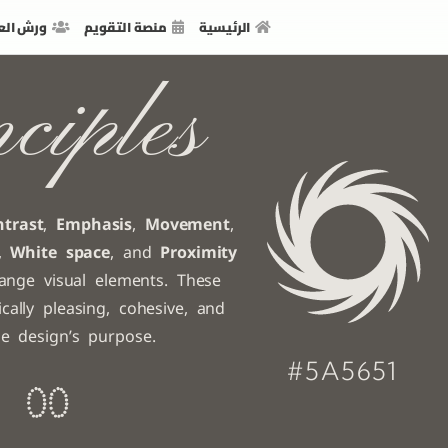
الرئيسية
منصة التقويم
ورش الع
ciples
ntrast
,
Emphasis
,
Movement
,
,
White space
, and
Proximity
range visual elements. These
cally pleasing, cohesive, and
he design’s purpose.
#5A5651
0
0