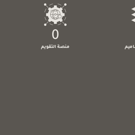
0
اميم
منصة التقويم