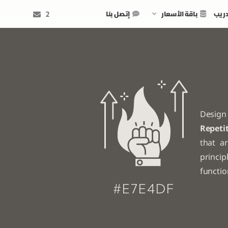
دريب
باقة الأسعار
إتصل بنا
2
Design
Repeti
that a
princi
functi
#E7E4DF