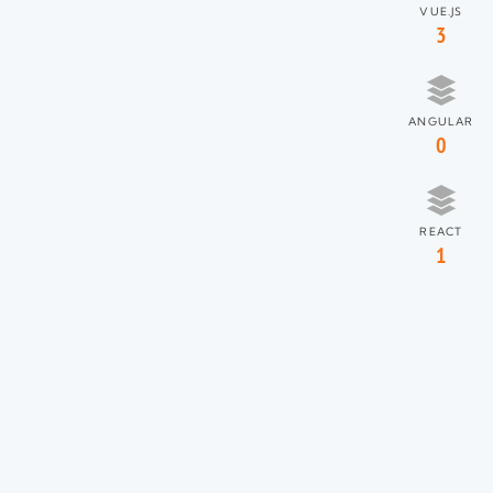
VUE.JS
3
ANGULAR
0
REACT
1