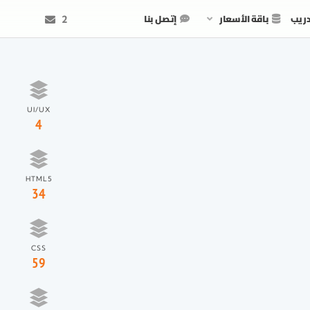
دريب
باقة الأسعار
إتصل بنا
2
UI/UX
4
HTML5
34
CSS
59