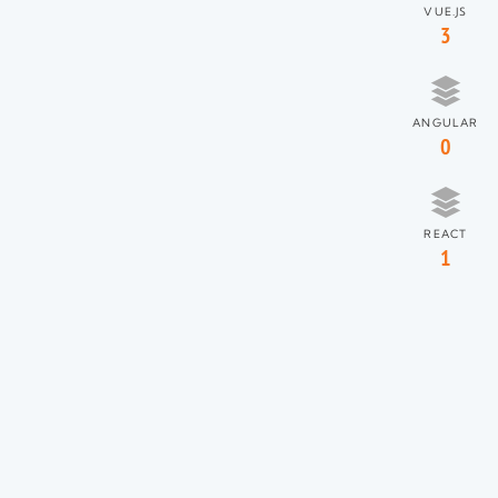
VUE.JS
3
ANGULAR
0
REACT
1