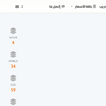
دريب
باقة الأسعار
إتصل بنا
2
UI/UX
4
HTML5
34
CSS
59