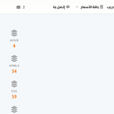
دريب
باقة الأسعار
إتصل بنا
2
UI/UX
4
HTML5
34
CSS
59