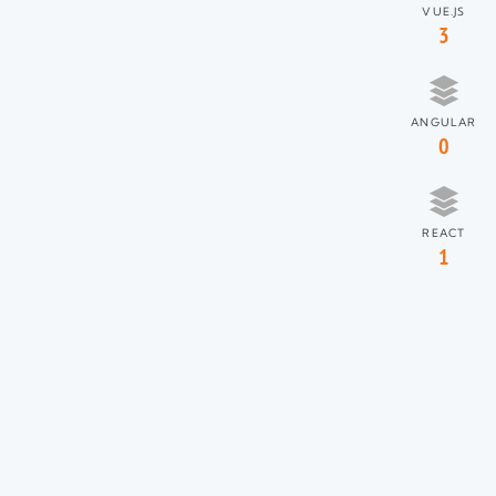
VUE.JS
3
ANGULAR
0
REACT
1