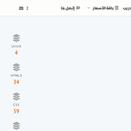
دريب
باقة الأسعار
إتصل بنا
2
UI/UX
4
HTML5
34
CSS
59