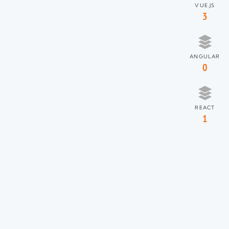
VUE.JS
3
ANGULAR
0
REACT
1