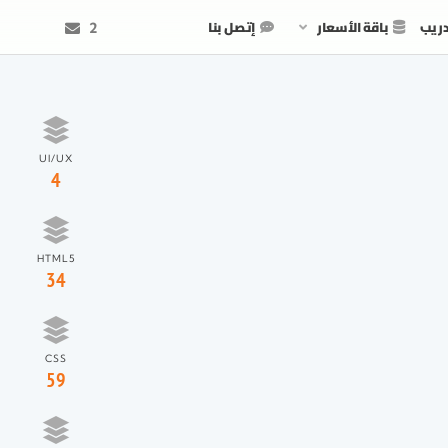
دريب
باقة الأسعار
إتصل بنا
2
UI/UX
4
HTML5
34
CSS
59