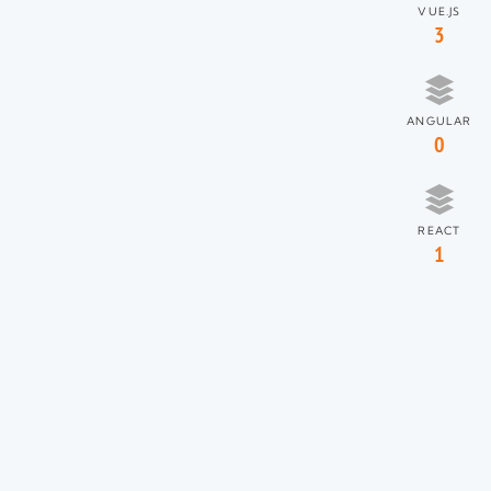
VUE.JS
3
ANGULAR
0
REACT
1