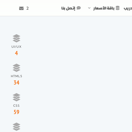
دريب
باقة الأسعار
إتصل بنا
2
UI/UX
4
HTML5
34
CSS
59