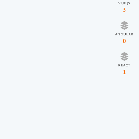
VUE.JS
3
ANGULAR
0
REACT
1